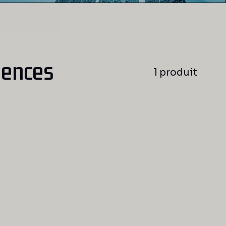
uences
1 produit