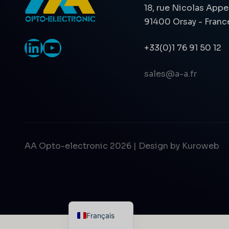
18, rue Nicolas Appe
91400 Orsay - Franc
LinkedIn
YouTube
+33(0)1 76 91 50 12
sales@a-a.fr
AA Opto-electronic 2026 | Design by
Kuroweb
English
Français