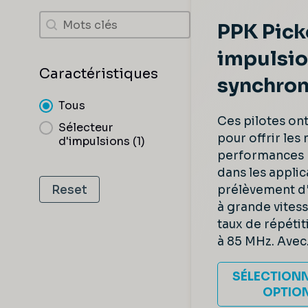
Recherche
Recherche
PPK Pick
impulsi
Caractéristiques
synchron
Caractéristiques
Tous
Ces pilotes on
Sélecteur
pour offrir les
d'impulsions
(1)
performances 
dans les applic
Reset
prélèvement d
à grande vites
taux de répétit
à 85 MHz. Avec.
SÉLECTIONN
OPTIO