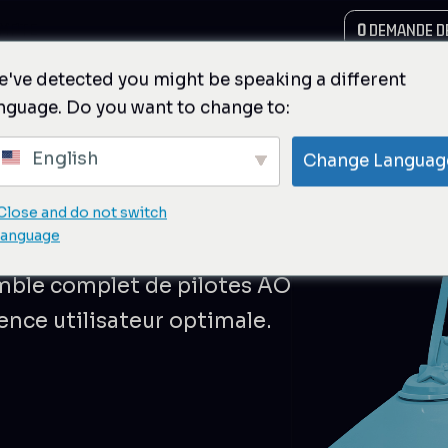
MPTE
0
DEMANDE DE
've detected you might be speaking a different
nguage. Do you want to change to:
English
Change Languag
fréquences
Close and do not switch
language
mble complet de pilotes AO
ence utilisateur optimale.