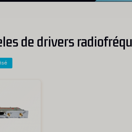
les de drivers radiofréq
isé