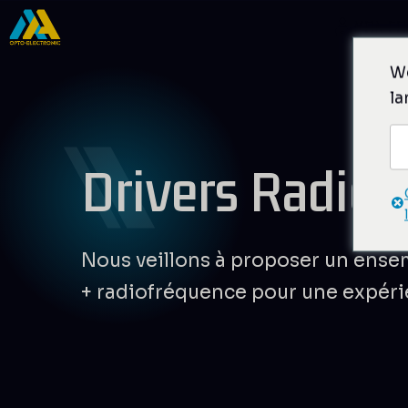
Aller
MON CO
au
contenu
We
la
Drivers Radio
Nous veillons à proposer un ense
+ radiofréquence pour une expéri