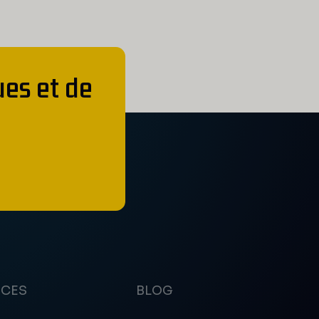
ues et de
ICES
BLOG