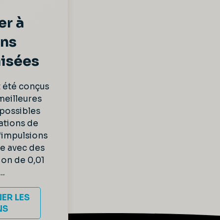
er à
ons
isées
t été conçus
 meilleures
possibles
ations de
'impulsions
se avec des
ion de 0,01
..
ER LES
NS