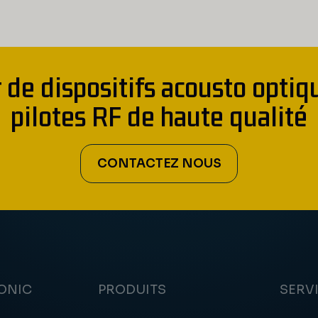
 de dispositifs acousto optiq
pilotes RF de haute qualité
CONTACTEZ NOUS
ONIC
PRODUITS
SERV