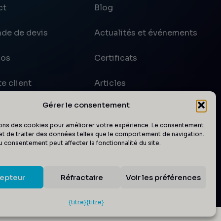
ct
Blog
de de devis
Actualités et événements
pos
Certificats
e client
Articles
Gérer le consentement
sons des cookies pour améliorer votre expérience. Le consentement
t de traiter des données telles que le comportement de navigation.
uridique
|
Politique de confidentialité
|
CTG
|
CGV
du consentement peut affecter la fonctionnalité du site.
epteur
Réfractaire
Voir les préférences
{titre}
{titre}