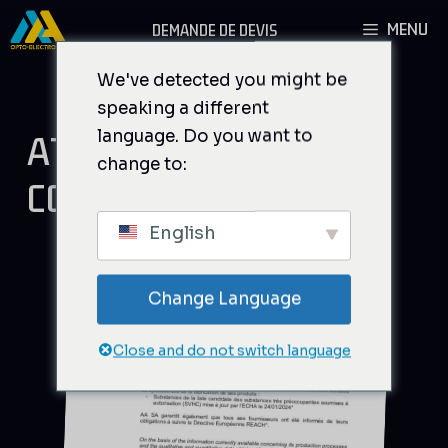
Aller
MENU
DEMANDE DE DEVIS
au
contenu
We've detected you might be
speaking a different
language. Do you want to
ATTEINDRE LA
change to:
CONFORMITÉ
English
Change Language
Close and do not switch language