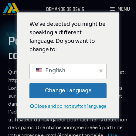
Aller
MENU
DEMANDE DE DEVIS
au
contenu
We've detected you might be
speaking a different
Politique de
language. Do you want to
change to:
confidentialité
English
Qui nous sommes L'adresse de notre site web est :
https://aaoptoelectronic.com. Commentaires
Lorsque les visiteurs laissent des commentaires
Change Language
sur le site, nous recueillons les données figurant
dans le formulaire de commentaires, ainsi que
Close and do not switch language
l'adresse IP du visiteur et la chaîne de l'agent
utilisateur du navigateur pour faciliter la détection
des spams. Une chaîne anonyme créée à partir de
votre adresse e-mail (également appelée ...
Lire