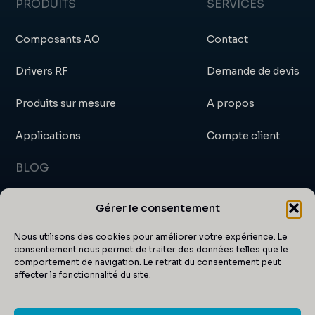
PRODUITS
SERVICES
Composants AO
Contact
Drivers RF
Demande de devis
Produits sur mesure
A propos
Applications
Compte client
BLOG
Blog
Gérer le consentement
Actualités et événements
Nous utilisons des cookies pour améliorer votre expérience. Le
consentement nous permet de traiter des données telles que le
comportement de navigation. Le retrait du consentement peut
Certificats
affecter la fonctionnalité du site.
Articles