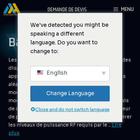
Aller
MENU
DEMANDE DE DEVIS
au
contenu
We've detected you might be
speaking a different
Balayage
language. Do you want to
change to:
Les DRFA (Voltage Controlled Oscillators) sont des
dispositifs analogiques qui conviennent aux
English
applications générales (balayage de trame, accès
aléatoire...). Le DRFA fournit non seulement une
modulation d'amplitude mais aussi une
Change Language
modulation de fréquence, toutes deux par le biais
de signaux analogiques externes. Un amplificateur
Close and do not switch language
de puissance externe sera nécessaire pour générer
les niveaux de puissance RF requis par le ...
Lire
plus