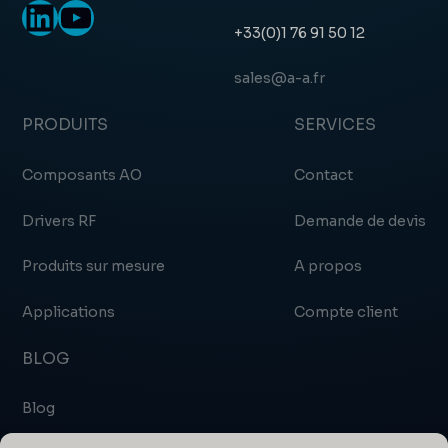
LinkedIn
YouTube
+33(0)1 76 91 50 12
sales@a-a.fr
PRODUITS
SERVICES
Composants AO
Contact
Drivers RF
Demande de devis
Produits sur mesure
A propos
Applications
Compte client
BLOG
Blog