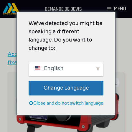
Aller
MENU
DEMANDE DE DEVIS
au
contenu
We've detected you might be
speaking a different
language. Do you want to
change to:
Accueil
/
Drivers RF
/
Drivers à fréquence
fixe
/ MODA(B) Standard Fixed Frequency
English
Change Language
Close and do not switch language