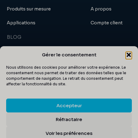
Produits sur mesure
A propos
Applications
Compte client
BLOG
Blog
Gérer le consentement
Actualités et événements
Nous utilisons des cookies pour améliorer votre expérience. Le
consentement nous permet de traiter des données telles que le
comportement de navigation. Le retrait du consentement peut
Certificats
affecter la fonctionnalité du site.
Articles
Accepteur
Réfractaire
AA Opto-electonic 2026 |
Avis juridique
|
Politique de
Design by
Kuroweb
confidentialité
|
CTG
|
CGV
Voir les préférences
English