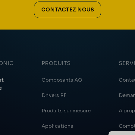
CONTACTEZ NOUS
ONIC
PRODUITS
SERV
rt
Composants AO
Conta
e
Drivers RF
Deman
Produits sur mesure
A pro
Applications
Compt