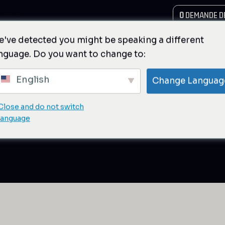
MPTE
0
DEMANDE DE
've detected you might be speaking a different
nguage. Do you want to change to:
English
Change Languag
 crémaillère
Close and do not switch
language