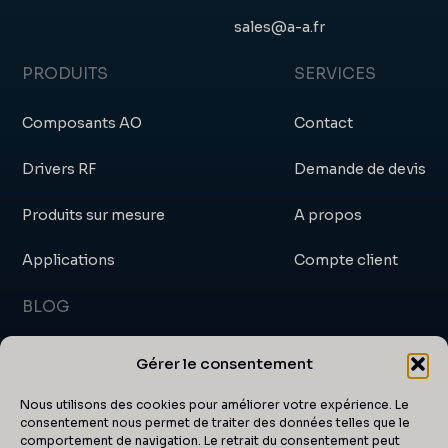
sales@a-a.fr
PRODUITS
SERVICES
Composants AO
Contact
Drivers RF
Demande de devis
Produits sur mesure
A propos
Applications
Compte client
BLOG
Blog
Gérer le consentement
Actualités et événements
Nous utilisons des cookies pour améliorer votre expérience. Le
consentement nous permet de traiter des données telles que le
comportement de navigation. Le retrait du consentement peut