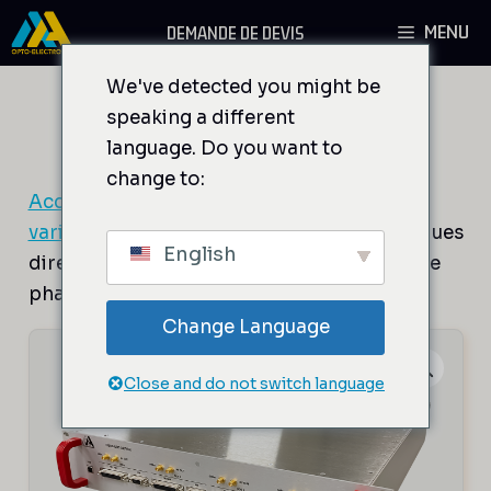
Aller
MENU
DEMANDE DE DEVIS
au
contenu
We've detected you might be
speaking a different
language. Do you want to
change to:
Accueil
/
Drivers RF
/
Driver à fréquence
variable
/ DDSPA4X Synthétiseurs numériques
English
directs en rack à quatre sorties, contrôle de
phase, horloge externe
Change Language
Close and do not switch language