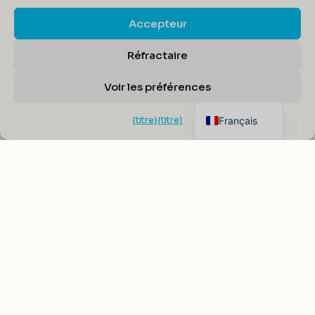
MT200-B50A0.5-
400.442
Accepteur
Longueur d'onde
400-442
AJOUTER
Réfractaire
Angle de balayage
5.4
Voir les préférences
English
Afficher plus
Français
{titre}
{titre}
MQ110-B30A3-UV
Longueur d'onde
325-425
AJOUTER
Angle de balayage
1.8
Afficher plus