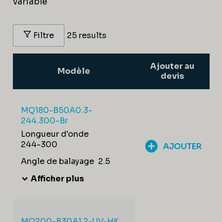
variable
Filtre
25 results
Ajouter au
Modèle
devis
MQ180-B50A0.3-
244.300-Br
Longueur d'onde
244-300
AJOUTER
Angle de balayage
2.5
Afficher plus
MQ200-B30A1.2-UV-HK