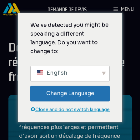
Aller
MENU
DEMANDE DE DEVIS
au
contenu
We've detected you might be
speaking a different
language. Do you want to
Déflecteurs à faible
change to:
résolution et Shifters de
fréquence variable
English
Change Language
Ces composants acousto-optiques
Close and do not switch language
ont été optimisés sur une plage de
fréquences plus larges et permettent
d'avoir soit un décalage de fréquence