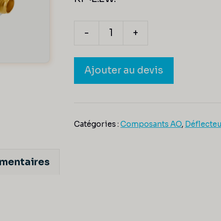
-
+
quantité
de
Ajouter au devis
DTSX-
400-
935
Catégories :
Composants AO
,
Déflecteu
émentaires