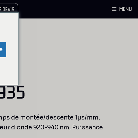
MENU
 DEVIS
e
935
Temps de montée/descente 1µs/mm,
ueur d'onde 920-940 nm, Puissance