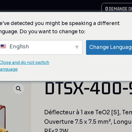
MPTE
0
DEMANDE DE
've detected you might be speaking a different
nguage. Do you want to change to:
English
Change Languag
Close and do not switch
haute résolution
/ DTSX-400-935
language
DTSX-400-
Déflecteur à 1 axe TeO2 [S], 
Ouverture 7.5 x 7.5 mm², Long
RF<2.2W.