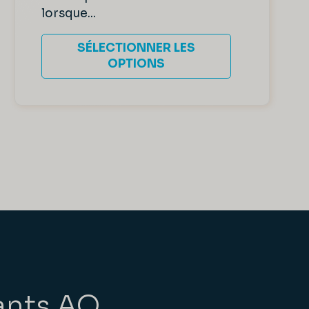
lorsque...
SÉLECTIONNER LES
OPTIONS
ants AO.