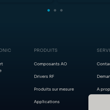
ONIC
PRODUITS
SERV
rt
Composants AO
Conta
e
Drivers RF
Deman
Produits sur mesure
A pro
Applications
Compt