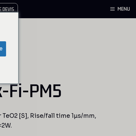
MENU
 DEVIS
e
-Fi-PM5
r TeO2 [S], Rise/fall time 1µs/mm,
<2W.