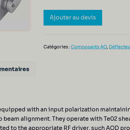
Ajouter au devis
Catégories :
Composants AO
,
Déflecteu
émentaires
equipped with an input polarization maintaining
no beam alignment. They operate with Te02 she
ated to the appropriate RF driver, such AOD p