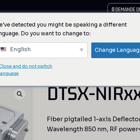
MPTE
0
DEMANDE DE
've detected you might be speaking a different
nguage. Do you want to change to:
English
Change Languag
Close and do not switch
haute résolution fibrés
/ DTSX-NIRxx-Fi-PM5
language
DTSX-NIRxx
Fiber pigtailed 1-axis Deflecto
Wavelength 850 nm, RF power