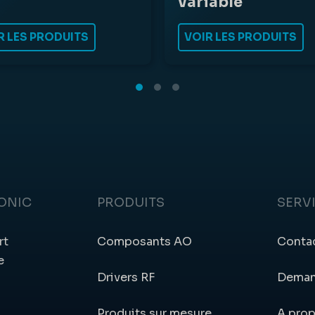
variable
R LES PRODUITS
VOIR LES PRODUITS
ONIC
PRODUITS
SERV
rt
Composants AO
Conta
e
Drivers RF
Deman
Produits sur mesure
A pro