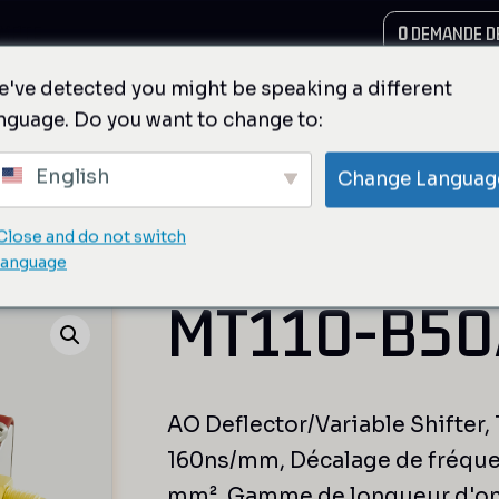
MPTE
0
DEMANDE DE
've detected you might be speaking a different
nguage. Do you want to change to:
English
Change Languag
Close and do not switch
 faible résolution et Shifters de fréquence var
language
MT110-B50A
AO Deflector/Variable Shifter
160ns/mm, Décalage de fréquenc
mm², Gamme de longueur d'ond