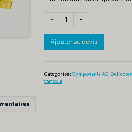
-
+
quantité
de
Ajouter au devis
MT110-
B50A1.5-
VIS
Catégories :
Composants AO
,
Déflecteu
variable
émentaires