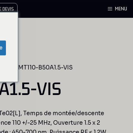
MENU
 DEVIS
e
iable
/ MT110-B50A1.5-VIS
1.5-VIS
, Te02[L], Temps de montée/descente
e 110 +/-25 MHz, Ouverture 1.5 x 2
e : 450-700 nm, Puissance RF < 1.2W.