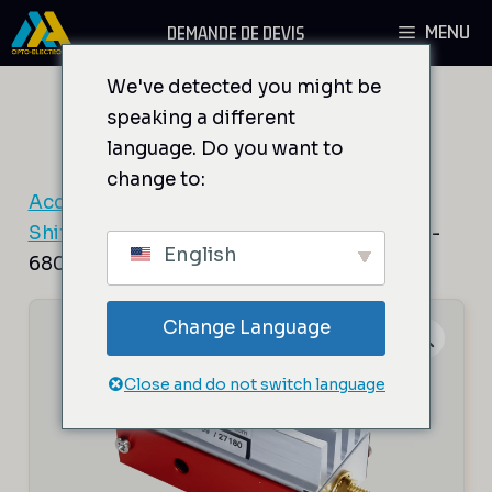
Aller
MENU
DEMANDE DE DEVIS
au
contenu
We've detected you might be
speaking a different
language. Do you want to
change to:
Accueil
/
Composants AO
/
Modulateurs et
Shifters de fréquence fixe
/ MT110-B69A1.5-
English
680.1300-Lfv-Hk
Change Language
Close and do not switch language