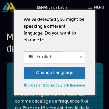
Aller
MENU
DEMANDE DE DEVIS
au
contenu
We've detected you might be
speaking a different
language. Do you want to
Modulateurs et Shifters
change to:
de fréquence fixe
English
Change Language
Les modulateurs acousto-optiques
sont utilisés pour faire varier et
Close and do not switch language
contrôler l'intensité du faisceau laser.
Ils peuvent également être utilisés
comme décalage de fréquence fixe,
car l'ordre diffracté est décalé de la