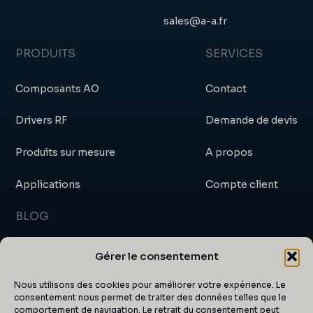
sales@a-a.fr
PRODUITS
SERVICES
Composants AO
Contact
Drivers RF
Demande de devis
Produits sur mesure
A propos
Applications
Compte client
BLOG
Blog
Gérer le consentement
Actualités et événements
Nous utilisons des cookies pour améliorer votre expérience. Le
consentement nous permet de traiter des données telles que le
comportement de navigation. Le retrait du consentement peut