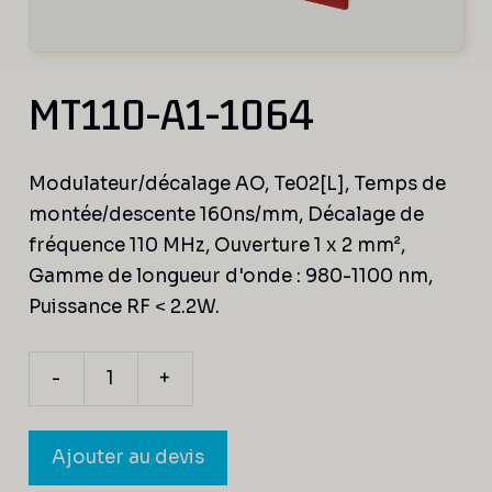
MT110-A1-1064
Modulateur/décalage AO, Te02[L], Temps de
montée/descente 160ns/mm, Décalage de
fréquence 110 MHz, Ouverture 1 x 2 mm²,
Gamme de longueur d'onde : 980-1100 nm,
Puissance RF < 2.2W.
-
+
quantité
de
MT110-
Ajouter au devis
A1-