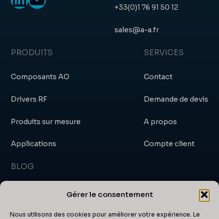
+33(0)1 76 91 50 12
sales@a-a.fr
PRODUITS
SERVICES
Composants AO
Contact
Drivers RF
Demande de devis
Produits sur mesure
A propos
Applications
Compte client
BLOG
Blog
Gérer le consentement
Actualités et événements
Nous utilisons des cookies pour améliorer votre expérience. Le