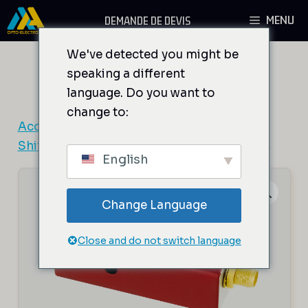
Aller
MENU
DEMANDE DE DEVIS
au
contenu
We've detected you might be
speaking a different
language. Do you want to
change to:
Accueil
/
Composants AO
/
Modulateurs et
Shifters de fréquence fixe
/ MT110-A1-1064
English
Change Language
Close and do not switch language