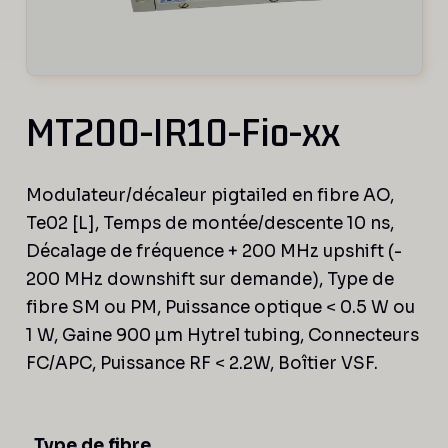
MT200-IR10-Fio-xx
Modulateur/décaleur pigtailed en fibre AO,
Te02 [L], Temps de montée/descente 10 ns,
Décalage de fréquence + 200 MHz upshift (-
200 MHz downshift sur demande), Type de
fibre SM ou PM, Puissance optique < 0.5 W ou
1 W, Gaine 900 µm Hytrel tubing, Connecteurs
FC/APC, Puissance RF < 2.2W, Boîtier VSF.
Type de fibre