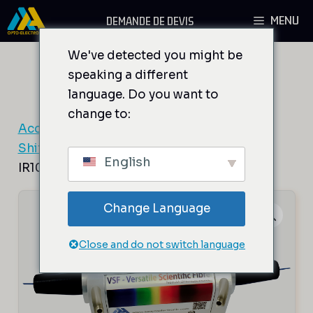
Aller
MENU
DEMANDE DE DEVIS
au
contenu
We've detected you might be
speaking a different
language. Do you want to
change to:
Accueil
/
Composants AO
/
Modulateurs et
Shifters de fréquence fixe fibrés
/ MT200-
English
IR10-Fio-xx
Change Language
Close and do not switch language