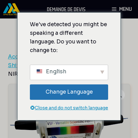
Aller
MENU
DEMANDE DE DEVIS
au
contenu
We've detected you might be
speaking a different
language. Do you want to
change to:
Accueil
/
Composants AO
/
Modulateurs et
Shifters de fréquence fixe fibrés
/ MT200-
English
NIR10-Fio-xx
Change Language
Close and do not switch language