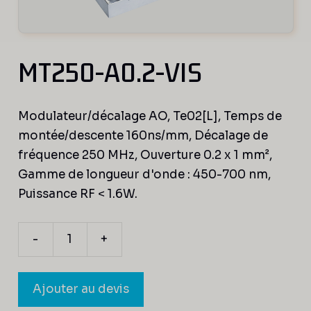
MT250-A0.2-VIS
Modulateur/décalage AO, Te02[L], Temps de
montée/descente 160ns/mm, Décalage de
fréquence 250 MHz, Ouverture 0.2 x 1 mm²,
Gamme de longueur d'onde : 450-700 nm,
Puissance RF < 1.6W.
-
+
quantité
de
MT250-
Ajouter au devis
A0.2-