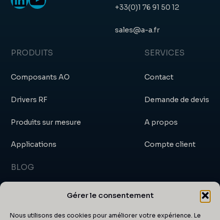
+33(0)1 76 91 50 12
sales@a-a.fr
PRODUITS
SERVICES
Composants AO
Contact
Drivers RF
Demande de devis
Produits sur mesure
A propos
Applications
Compte client
BLOG
Blog
Gérer le consentement
Actualités et événements
Nous utilisons des cookies pour améliorer votre expérience. Le