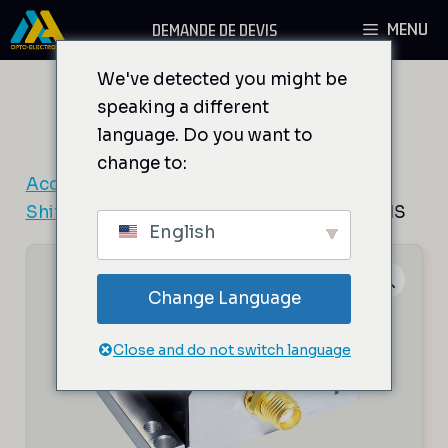
Aller
MENU
DEMANDE DE DEVIS
au
contenu
We've detected you might be
speaking a different
language. Do you want to
change to:
Accueil
/
Composants AO
/
Modulateurs et
Shifters de fréquence fixe
/ MT250-A0.2-VIS
English
Change Language
Close and do not switch language