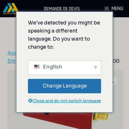
Aller
MENU
DEMANDE DE DEVIS
au
contenu
We've detected you might be
speaking a different
language. Do you want to
change to:
Accueil
/
Composants AO
/
Modulateurs et
Shifters de fréquence fixe
/ MT80-A0,4-2000
English
Change Language
Close and do not switch language