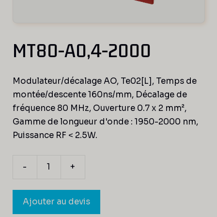
MT80-A0,4-2000
Modulateur/décalage AO, Te02[L], Temps de
montée/descente 160ns/mm, Décalage de
fréquence 80 MHz, Ouverture 0.7 x 2 mm²,
Gamme de longueur d'onde : 1950-2000 nm,
Puissance RF < 2.5W.
-
+
quantité
de
MT80-
Ajouter au devis
A0,4-