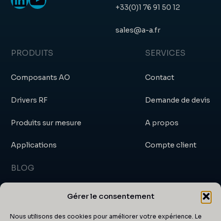
+33(0)1 76 91 50 12
sales@a-a.fr
PRODUITS
SERVICES
Composants AO
Contact
Drivers RF
Demande de devis
Produits sur mesure
A propos
Applications
Compte client
BLOG
Blog
Gérer le consentement
Actualités et événements
Nous utilisons des cookies pour améliorer votre expérience. Le