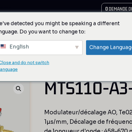
MPTE
0
DEMANDE DE
've detected you might be speaking a different
nguage. Do you want to change to:
English
Change Languag
Close and do not switch
et Shifters de fréquence fixe
/ MTS110-A3-VIS
language
MTS110-A3
Modulateur/décalage AO, Te0
1µs/mm, Décalage de fréquenc
de longueur d'onde : 458-670 