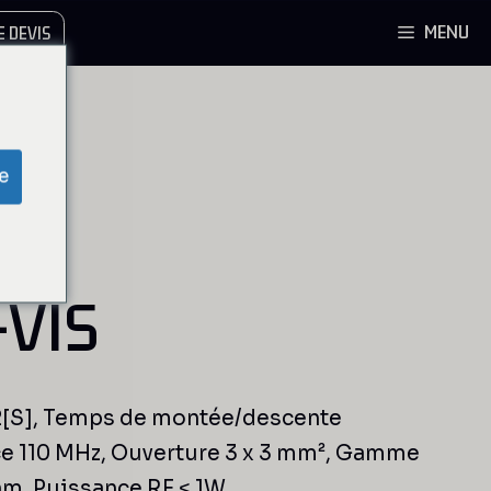
MENU
 DEVIS
e
-VIS
2[S], Temps de montée/descente
e 110 MHz, Ouverture 3 x 3 mm², Gamme
nm, Puissance RF < 1W.