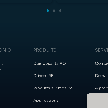
ONIC
PRODUITS
SERV
rt
Composants AO
Conta
e
Drivers RF
Deman
Produits sur mesure
A pro
Applications
Compt