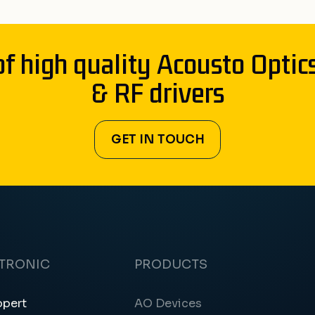
of high quality Acousto Optic
& RF drivers
GET IN TOUCH
CTRONIC
PRODUCTS
ppert
AO Devices