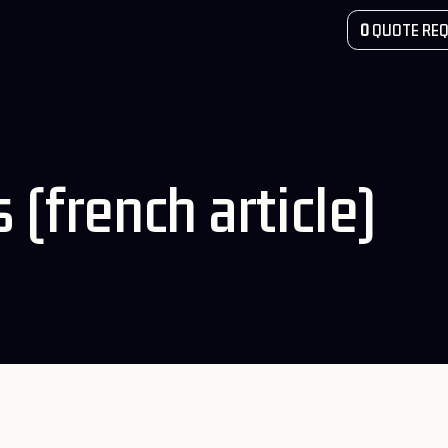
COUNT
0
QUOTE REQ
(french article)