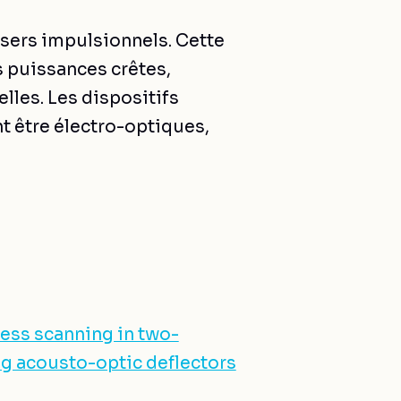
asers impulsionnels. Cette
s puissances crêtes,
lles. Les dispositifs
nt être électro-optiques,
ss scanning in two-
g acousto-optic deflectors